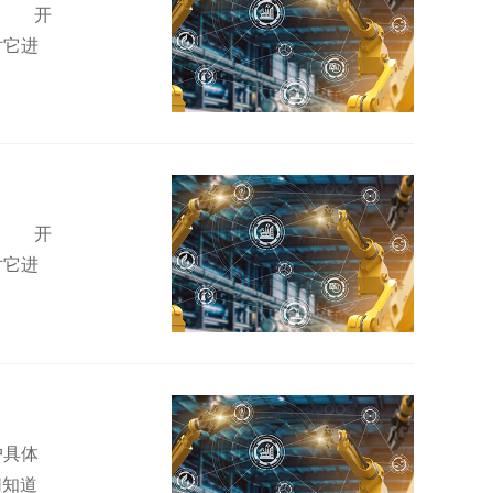
量 开
对它进
量 开
对它进
户具体
切知道